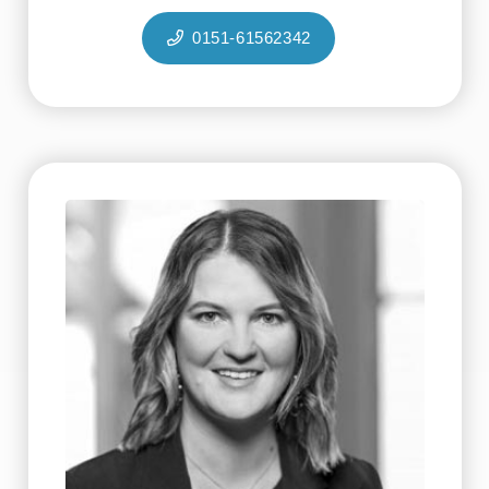
0151-61562342