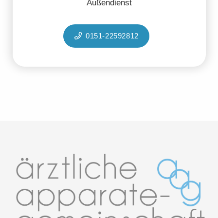
Außendienst
0151-22592812